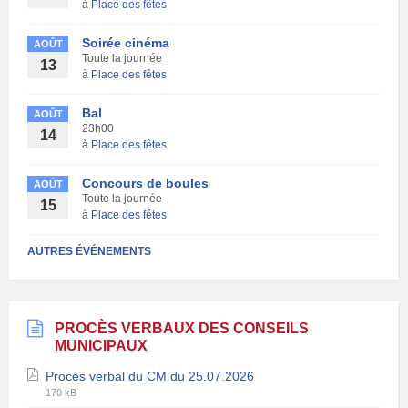
à
Place des fêtes
Soirée cinéma
AOÛT
Toute la journée
13
à
Place des fêtes
Bal
AOÛT
23h00
14
à
Place des fêtes
Concours de boules
AOÛT
Toute la journée
15
à
Place des fêtes
AUTRES ÉVÉNEMENTS
PROCÈS VERBAUX DES CONSEILS
MUNICIPAUX
Procès verbal du CM du 25.07.2026
Extension
Taille
170 kB
de