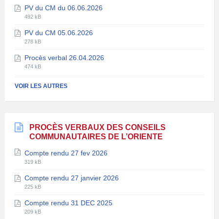
du
PV du CM du 06.06.2026
fichier:
fichier:
Extension
Taille
pdf
492 kB
de
du
PV du CM 05.06.2026
fichier:
fichier:
Extension
Taille
pdf
278 kB
de
du
Procès verbal 26.04.2026
fichier:
fichier:
Extension
Taille
pdf
474 kB
de
du
fichier:
fichier:
VOIR LES AUTRES
pdf
PROCÈS VERBAUX DES CONSEILS
COMMUNAUTAIRES DE L’ORIENTE
Compte rendu 27 fev 2026
Extension
Taille
319 kB
de
du
Compte rendu 27 janvier 2026
fichier:
fichier:
Extension
Taille
pdf
225 kB
de
du
Compte rendu 31 DEC 2025
fichier:
fichier:
Extension
Taille
pdf
209 kB