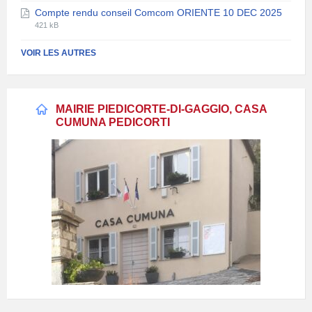
de
du
Compte rendu conseil Comcom ORIENTE 10 DEC 2025
fichier:
fichier:
Extension
Taille
pdf
421 kB
de
du
fichier:
fichier:
VOIR LES AUTRES
pdf
MAIRIE PIEDICORTE-DI-GAGGIO, CASA
CUMUNA PEDICORTI