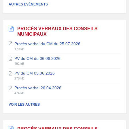
AUTRES ÉVÉNEMENTS
PROCÈS VERBAUX DES CONSEILS
MUNICIPAUX
Procès verbal du CM du 25.07.2026
Extension
Taille
170 kB
de
du
PV du CM du 06.06.2026
fichier:
fichier:
Extension
Taille
pdf
492 kB
de
du
PV du CM 05.06.2026
fichier:
fichier:
Extension
Taille
pdf
278 kB
de
du
Procès verbal 26.04.2026
fichier:
fichier:
Extension
Taille
pdf
474 kB
de
du
fichier:
fichier:
VOIR LES AUTRES
pdf
PROCÈS VERBAUX DES CONSEILS