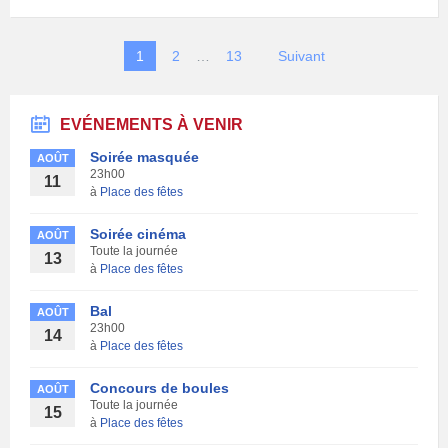
Pagination
1
2
…
13
Suivant
des
publications
EVÉNEMENTS À VENIR
Soirée masquée
AOÛT
23h00
11
à
Place des fêtes
Soirée cinéma
AOÛT
Toute la journée
13
à
Place des fêtes
Bal
AOÛT
23h00
14
à
Place des fêtes
Concours de boules
AOÛT
Toute la journée
15
à
Place des fêtes