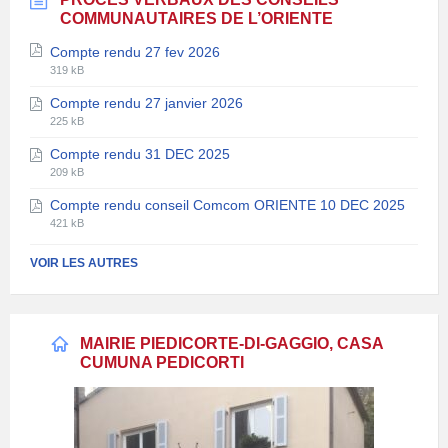
COMMUNAUTAIRES DE L’ORIENTE
Compte rendu 27 fev 2026
Extension
Taille
319 kB
de
du
Compte rendu 27 janvier 2026
fichier:
fichier:
Extension
Taille
pdf
225 kB
de
du
Compte rendu 31 DEC 2025
fichier:
fichier:
Extension
Taille
pdf
209 kB
de
du
Compte rendu conseil Comcom ORIENTE 10 DEC 2025
fichier:
fichier:
Extension
Taille
pdf
421 kB
de
du
fichier:
fichier:
VOIR LES AUTRES
pdf
MAIRIE PIEDICORTE-DI-GAGGIO, CASA
CUMUNA PEDICORTI