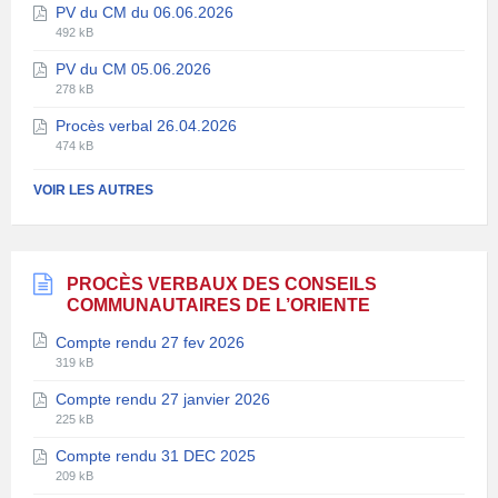
PV du CM du 06.06.2026
fichier:
fichier:
Extension
Taille
pdf
492 kB
de
du
PV du CM 05.06.2026
fichier:
fichier:
Extension
Taille
pdf
278 kB
de
du
Procès verbal 26.04.2026
fichier:
fichier:
Extension
Taille
pdf
474 kB
de
du
fichier:
fichier:
VOIR LES AUTRES
pdf
PROCÈS VERBAUX DES CONSEILS
COMMUNAUTAIRES DE L’ORIENTE
Compte rendu 27 fev 2026
Extension
Taille
319 kB
de
du
Compte rendu 27 janvier 2026
fichier:
fichier:
Extension
Taille
pdf
225 kB
de
du
Compte rendu 31 DEC 2025
fichier:
fichier:
Extension
Taille
pdf
209 kB
de
du