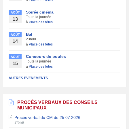
à
Place des fêtes
Soirée cinéma
AOÛT
Toute la journée
13
à
Place des fêtes
Bal
AOÛT
23h00
14
à
Place des fêtes
Concours de boules
AOÛT
Toute la journée
15
à
Place des fêtes
AUTRES ÉVÉNEMENTS
PROCÈS VERBAUX DES CONSEILS
MUNICIPAUX
Procès verbal du CM du 25.07.2026
Extension
Taille
170 kB
de
du