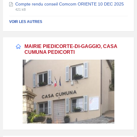
Compte rendu conseil Comcom ORIENTE 10 DEC 2025
fichier:
fichier:
Extension
Taille
pdf
421 kB
de
du
fichier:
fichier:
VOIR LES AUTRES
pdf
MAIRIE PIEDICORTE-DI-GAGGIO, CASA
CUMUNA PEDICORTI