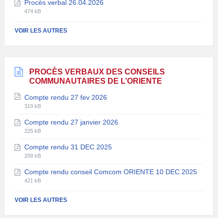
Procès verbal 26.04.2026
fichier:
fichier:
Extension
Taille
pdf
474 kB
de
du
fichier:
fichier:
VOIR LES AUTRES
pdf
PROCÈS VERBAUX DES CONSEILS
COMMUNAUTAIRES DE L’ORIENTE
Compte rendu 27 fev 2026
Extension
Taille
319 kB
de
du
Compte rendu 27 janvier 2026
fichier:
fichier:
Extension
Taille
pdf
225 kB
de
du
Compte rendu 31 DEC 2025
fichier:
fichier:
Extension
Taille
pdf
209 kB
de
du
Compte rendu conseil Comcom ORIENTE 10 DEC 2025
fichier:
fichier:
Extension
Taille
pdf
421 kB
de
du
fichier:
fichier:
VOIR LES AUTRES
pdf