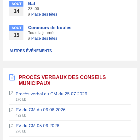
Bal
AOÛT
23h00
14
à
Place des fêtes
Concours de boules
AOÛT
Toute la journée
15
à
Place des fêtes
AUTRES ÉVÉNEMENTS
PROCÈS VERBAUX DES CONSEILS
MUNICIPAUX
Procès verbal du CM du 25.07.2026
Extension
Taille
170 kB
de
du
PV du CM du 06.06.2026
fichier:
fichier:
Extension
Taille
pdf
492 kB
de
du
PV du CM 05.06.2026
fichier:
fichier:
Extension
Taille
pdf
278 kB
de
du