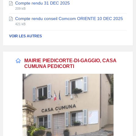
Compte rendu 31 DEC 2025
fichier:
fichier:
Extension
Taille
pdf
209 kB
de
du
Compte rendu conseil Comcom ORIENTE 10 DEC 2025
fichier:
fichier:
Extension
Taille
pdf
421 kB
de
du
fichier:
fichier:
VOIR LES AUTRES
pdf
MAIRIE PIEDICORTE-DI-GAGGIO, CASA
CUMUNA PEDICORTI