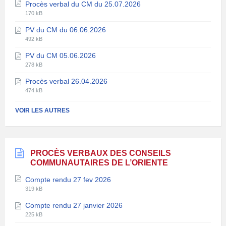
Procès verbal du CM du 25.07.2026
Extension
Taille
170 kB
de
du
PV du CM du 06.06.2026
fichier:
fichier:
Extension
Taille
pdf
492 kB
de
du
PV du CM 05.06.2026
fichier:
fichier:
Extension
Taille
pdf
278 kB
de
du
Procès verbal 26.04.2026
fichier:
fichier:
Extension
Taille
pdf
474 kB
de
du
fichier:
fichier:
VOIR LES AUTRES
pdf
PROCÈS VERBAUX DES CONSEILS
COMMUNAUTAIRES DE L’ORIENTE
Compte rendu 27 fev 2026
Extension
Taille
319 kB
de
du
Compte rendu 27 janvier 2026
fichier:
fichier:
Extension
Taille
pdf
225 kB
de
du