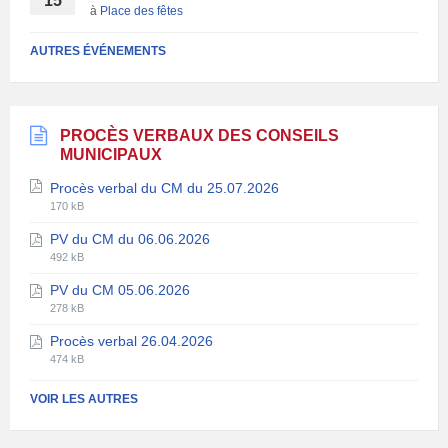
15
à
Place des fêtes
AUTRES ÉVÉNEMENTS
PROCÈS VERBAUX DES CONSEILS
MUNICIPAUX
Procès verbal du CM du 25.07.2026
Extension
Taille
170 kB
de
du
PV du CM du 06.06.2026
fichier:
fichier:
Extension
Taille
pdf
492 kB
de
du
PV du CM 05.06.2026
fichier:
fichier:
Extension
Taille
pdf
278 kB
de
du
Procès verbal 26.04.2026
fichier:
fichier:
Extension
Taille
pdf
474 kB
de
du
fichier:
fichier:
VOIR LES AUTRES
pdf