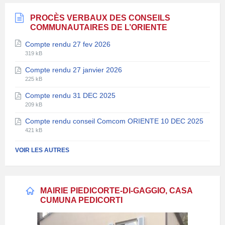
PROCÈS VERBAUX DES CONSEILS
COMMUNAUTAIRES DE L’ORIENTE
Compte rendu 27 fev 2026
Extension
Taille
319 kB
de
du
Compte rendu 27 janvier 2026
fichier:
fichier:
Extension
Taille
pdf
225 kB
de
du
Compte rendu 31 DEC 2025
fichier:
fichier:
Extension
Taille
pdf
209 kB
de
du
Compte rendu conseil Comcom ORIENTE 10 DEC 2025
fichier:
fichier:
Extension
Taille
pdf
421 kB
de
du
fichier:
fichier:
VOIR LES AUTRES
pdf
MAIRIE PIEDICORTE-DI-GAGGIO, CASA
CUMUNA PEDICORTI