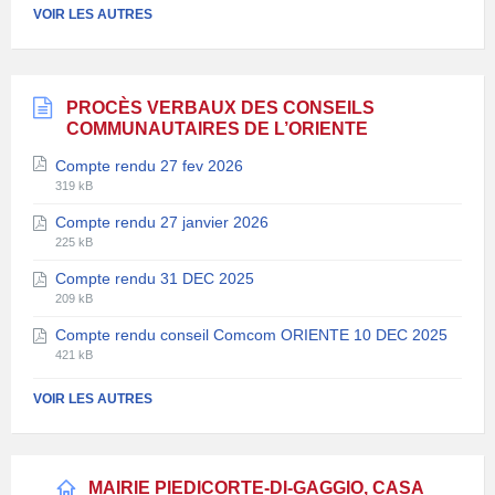
fichier:
fichier:
VOIR LES AUTRES
pdf
PROCÈS VERBAUX DES CONSEILS
COMMUNAUTAIRES DE L’ORIENTE
Compte rendu 27 fev 2026
Extension
Taille
319 kB
de
du
Compte rendu 27 janvier 2026
fichier:
fichier:
Extension
Taille
pdf
225 kB
de
du
Compte rendu 31 DEC 2025
fichier:
fichier:
Extension
Taille
pdf
209 kB
de
du
Compte rendu conseil Comcom ORIENTE 10 DEC 2025
fichier:
fichier:
Extension
Taille
pdf
421 kB
de
du
fichier:
fichier:
VOIR LES AUTRES
pdf
MAIRIE PIEDICORTE-DI-GAGGIO, CASA