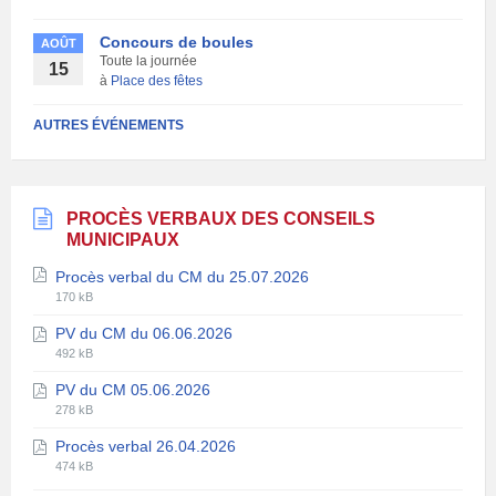
Concours de boules
AOÛT
Toute la journée
15
à
Place des fêtes
AUTRES ÉVÉNEMENTS
PROCÈS VERBAUX DES CONSEILS
MUNICIPAUX
Procès verbal du CM du 25.07.2026
Extension
Taille
170 kB
de
du
PV du CM du 06.06.2026
fichier:
fichier:
Extension
Taille
pdf
492 kB
de
du
PV du CM 05.06.2026
fichier:
fichier:
Extension
Taille
pdf
278 kB
de
du
Procès verbal 26.04.2026
fichier:
fichier:
Extension
Taille
pdf
474 kB
de
du