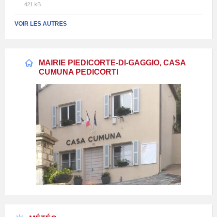
Extension
Taille
pdf
421 kB
de
du
fichier:
fichier:
VOIR LES AUTRES
pdf
MAIRIE PIEDICORTE-DI-GAGGIO, CASA
CUMUNA PEDICORTI