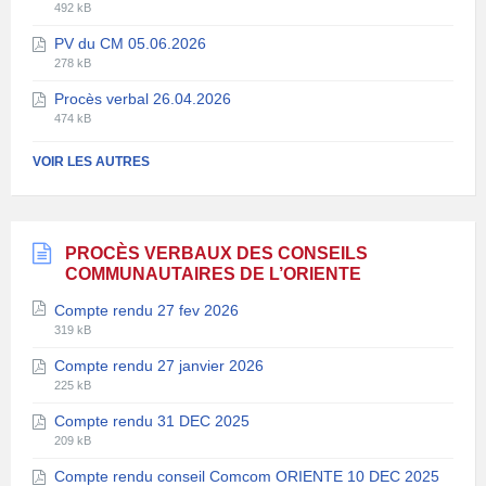
Extension
Taille
pdf
492 kB
de
du
PV du CM 05.06.2026
fichier:
fichier:
Extension
Taille
pdf
278 kB
de
du
Procès verbal 26.04.2026
fichier:
fichier:
Extension
Taille
pdf
474 kB
de
du
fichier:
fichier:
VOIR LES AUTRES
pdf
PROCÈS VERBAUX DES CONSEILS
COMMUNAUTAIRES DE L’ORIENTE
Compte rendu 27 fev 2026
Extension
Taille
319 kB
de
du
Compte rendu 27 janvier 2026
fichier:
fichier:
Extension
Taille
pdf
225 kB
de
du
Compte rendu 31 DEC 2025
fichier:
fichier:
Extension
Taille
pdf
209 kB
de
du
Compte rendu conseil Comcom ORIENTE 10 DEC 2025
fichier:
fichier: