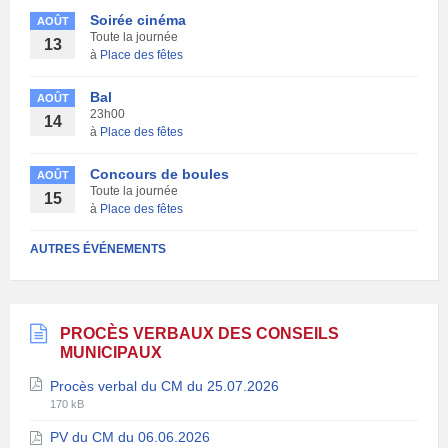
Soirée cinéma
AOÛT
Toute la journée
13
à
Place des fêtes
Bal
AOÛT
23h00
14
à
Place des fêtes
Concours de boules
AOÛT
Toute la journée
15
à
Place des fêtes
AUTRES ÉVÉNEMENTS
PROCÈS VERBAUX DES CONSEILS
MUNICIPAUX
Procès verbal du CM du 25.07.2026
Extension
Taille
170 kB
de
du
PV du CM du 06.06.2026
fichier:
fichier: