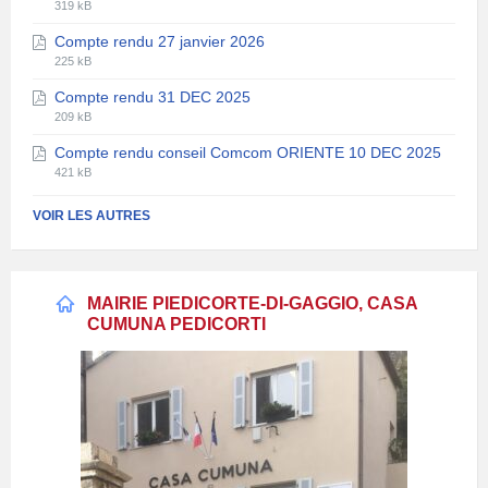
Extension
Taille
319 kB
de
du
Compte rendu 27 janvier 2026
fichier:
fichier:
Extension
Taille
pdf
225 kB
de
du
Compte rendu 31 DEC 2025
fichier:
fichier:
Extension
Taille
pdf
209 kB
de
du
Compte rendu conseil Comcom ORIENTE 10 DEC 2025
fichier:
fichier:
Extension
Taille
pdf
421 kB
de
du
fichier:
fichier:
VOIR LES AUTRES
pdf
MAIRIE PIEDICORTE-DI-GAGGIO, CASA
CUMUNA PEDICORTI