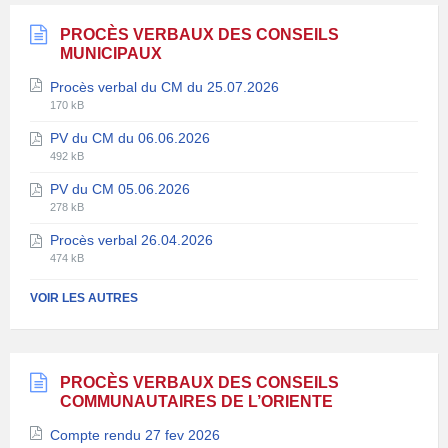
PROCÈS VERBAUX DES CONSEILS
MUNICIPAUX
Procès verbal du CM du 25.07.2026
Extension
Taille
170 kB
de
du
PV du CM du 06.06.2026
fichier:
fichier:
Extension
Taille
pdf
492 kB
de
du
PV du CM 05.06.2026
fichier:
fichier:
Extension
Taille
pdf
278 kB
de
du
Procès verbal 26.04.2026
fichier:
fichier:
Extension
Taille
pdf
474 kB
de
du
fichier:
fichier:
VOIR LES AUTRES
pdf
PROCÈS VERBAUX DES CONSEILS
COMMUNAUTAIRES DE L’ORIENTE
Compte rendu 27 fev 2026