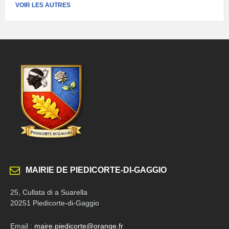
fichier:
fichier:
VOIR LES AUTRES
pdf
MAIRIE DE PIEDICORTE-DI-GAGGIO
25, Cullata di a Suarella
20251 Piedicorte-di-Gaggio
Email :
maire.piedicorte@orange.fr