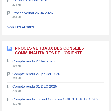
PV du CM 05.06.2026
fichier:
fichier:
Extension
Taille
pdf
278 kB
de
du
Procès verbal 26.04.2026
fichier:
fichier:
Extension
Taille
pdf
474 kB
de
du
fichier:
fichier:
VOIR LES AUTRES
pdf
PROCÈS VERBAUX DES CONSEILS
COMMUNAUTAIRES DE L’ORIENTE
Compte rendu 27 fev 2026
Extension
Taille
319 kB
de
du
Compte rendu 27 janvier 2026
fichier:
fichier:
Extension
Taille
pdf
225 kB
de
du
Compte rendu 31 DEC 2025
fichier:
fichier:
Extension
Taille
pdf
209 kB
de
du
Compte rendu conseil Comcom ORIENTE 10 DEC 2025
fichier:
fichier:
Extension
Taille
pdf
421 kB
de
du