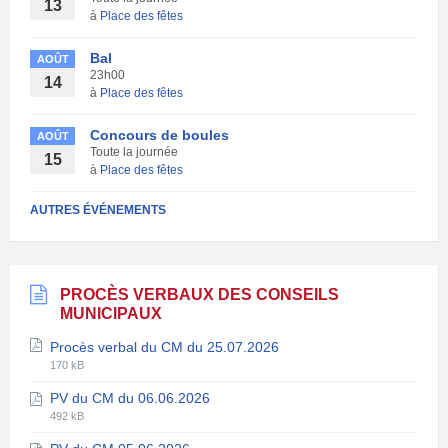
13
à
Place des fêtes
Bal
AOÛT
23h00
14
à
Place des fêtes
Concours de boules
AOÛT
Toute la journée
15
à
Place des fêtes
AUTRES ÉVÉNEMENTS
PROCÈS VERBAUX DES CONSEILS
MUNICIPAUX
Procès verbal du CM du 25.07.2026
Extension
Taille
170 kB
de
du
PV du CM du 06.06.2026
fichier:
fichier:
Extension
Taille
pdf
492 kB
de
du