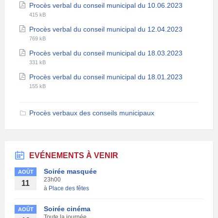
File
File
Procès verbal du conseil municipal du 10.06.2023
extension:
size:
415 kB
pdf
File
File
Procès verbal du conseil municipal du 12.04.2023
extension:
size:
769 kB
pdf
File
File
Procès verbal du conseil municipal du 18.03.2023
extension:
size:
331 kB
pdf
File
File
Procès verbal du conseil municipal du 18.01.2023
extension:
size:
155 kB
pdf
Procès verbaux des conseils municipaux
EVÉNEMENTS À VENIR
Soirée masquée
AOÛT
23h00
11
à
Place des fêtes
Soirée cinéma
AOÛT
Toute la journée